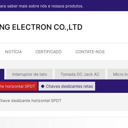
ara saber mais sobre nós e nossos produtos.
ONG ELECTRON CO.,LTD
NOTÍCIA
CERTIFICADO
CONTATE-NOS
Interruptor de tato
Tomada DC Jack AC
Micro in
te horizontal SPDT
Chaves deslizantes retas
have deslizante horizontal SPDT