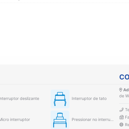
CO
Adi
de W
Interruptor deslizante
Interruptor de tato
T
F
Micro interruptor
Pressionar no interruptor
R