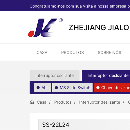
Congratulamo-nos com sua visita à nossa empresa p
ZHEJIANG JIAL
CASA
PRODUTOS
SOBRE NÓS
Interruptor oscilante
Interruptor deslizante
ALL
MS Slide Switch
Chave deslizan
Casa
Produtos
Interruptor deslizante
C
SS-22L24