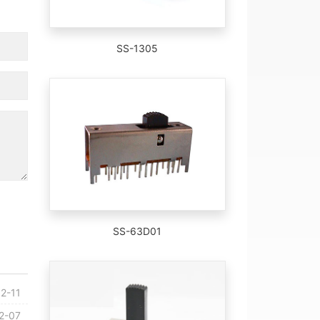
SS-1305
SS-63D01
2-11
2-07