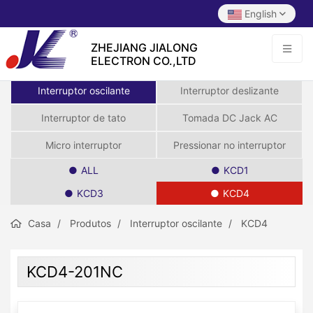
English
ZHEJIANG JIALONG
ELECTRON CO.,LTD
Interruptor oscilante
Interruptor deslizante
Interruptor de tato
Tomada DC Jack AC
Micro interruptor
Pressionar no interruptor
ALL
KCD1
KCD3
KCD4
Casa
Produtos
Interruptor oscilante
KCD4
KCD4-201NC