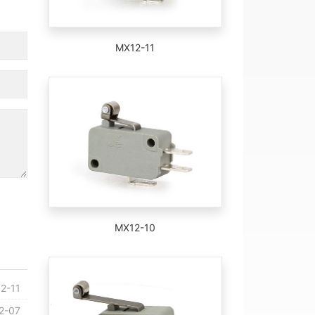
MX12-11
MX12-10
2-11
2-07