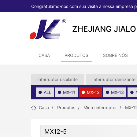
Congratulamo-nos com sua visita à nossa empresa p
ZHEJIANG JIAL
CASA
PRODUTOS
SOBRE NÓS
Interruptor oscilante
Interruptor deslizante
ALL
MX-11
MX-12
MX-13
Casa
Produtos
Micro interruptor
MX-1
MX12-5