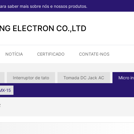
ara saber mais sobre nós e nossos produtos.
ONG ELECTRON CO.,LTD
NOTÍCIA
CERTIFICADO
CONTATE-NOS
Interruptor de tato
Tomada DC Jack AC
Micro in
MX-15
2