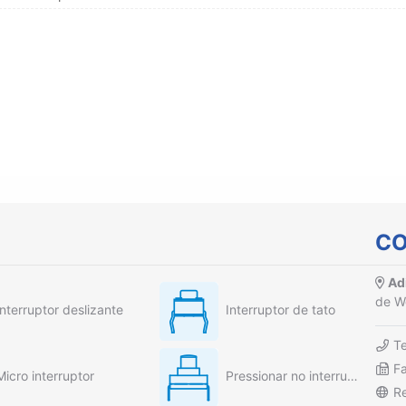
CO
Adi
de W
Interruptor deslizante
Interruptor de tato
T
F
Micro interruptor
Pressionar no interruptor
R