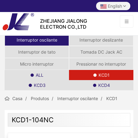
English
ZHEJIANG JIALONG
ELECTRON CO.,LTD
Interruptor oscilante
Interruptor deslizante
Interruptor de tato
Tomada DC Jack AC
Micro interruptor
Pressionar no interruptor
ALL
KCD1
KCD3
KCD4
Casa
Produtos
Interruptor oscilante
KCD1
KCD1-104NC